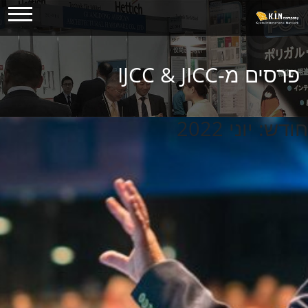
Ski
t
conten
פרסים מ-IJCC & JICC
חודש:
יוני 2022